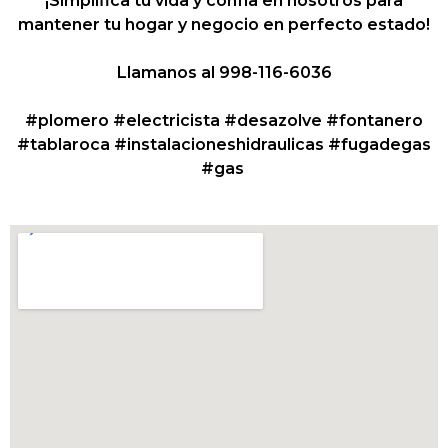
¡Simplifica tu vida y confía en nosotros para
mantener tu hogar y negocio en perfecto estado!
Llamanos al 998-116-6036
#plomero #electricista #desazolve #fontanero
#tablaroca #instalacioneshidraulicas #fugadegas
#gas